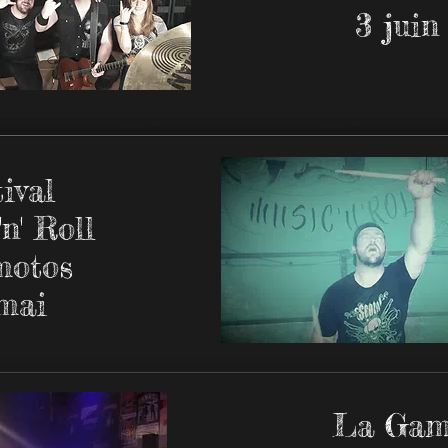
3 juin
ival
n' Roll
motos
mai
La Gam