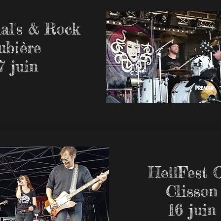
al's & Rock
ubière
7 juin
HellFest O
Clisson
16 juin