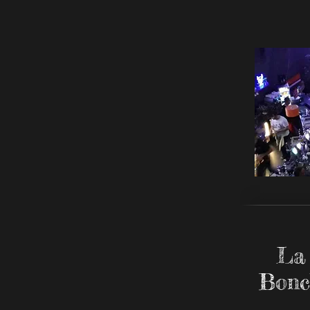
La
Bonc