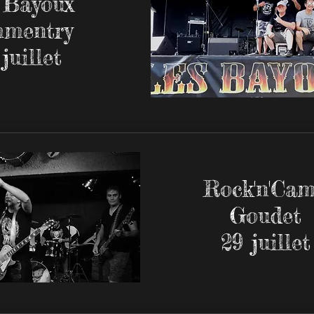
 Bayoux
mentry
juillet
Rock'n'Ca
Goudet
29 juillet