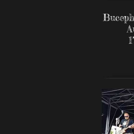
Buceph
A
1