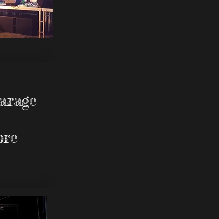
arage
bre