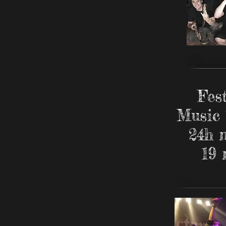
Fest
Music '
24h 
19 