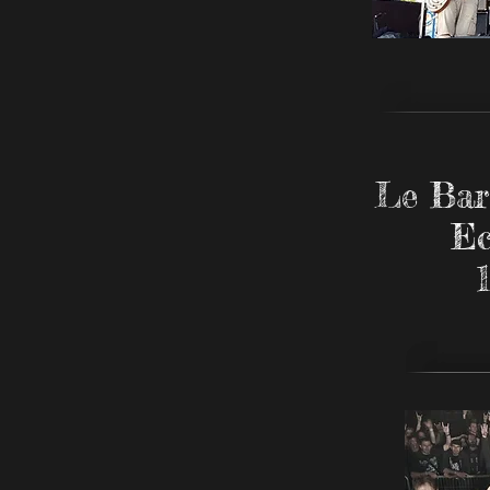
Le Bar
Ec