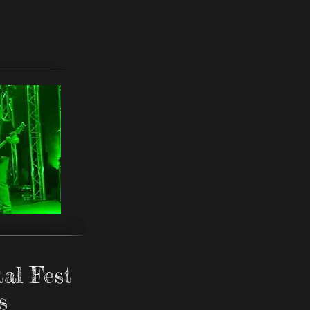
al Fest
s