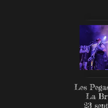
Les Pega
La Br
23 sep