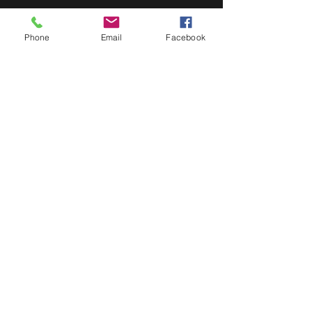
Phone
Email
Facebook
Si vous cherchez un excellent
régisseur, sondier, inge son,
contactez Antoine Grimault sur sa
page FB
www.facebook.com/antoine.grimault.3
?pnref=story