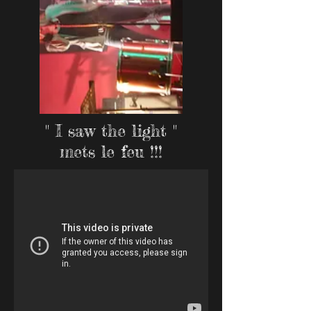
" I saw the light "
mets le feu !!!